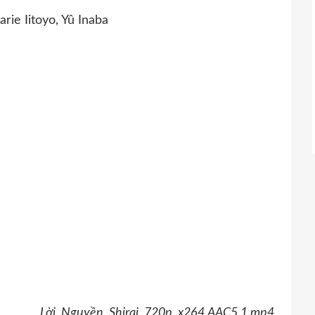
ie Iitoyo, Yû Inaba
,
Lời_Nguyền_Shirai_720p_x264.AAC5.1.mp4
,