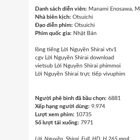
Danh sách diễn viên:
Manami Enosawa, Mar
Nhà biên kịch:
Otsuichi
Đạo diễn phim:
Otsuichi
Phim quốc gia:
Nhật Bản
lồng tiếng Lời Nguyền Shirai vtv1
cgv Lời Nguyền Shirai download
vietsub Lời Nguyền Shirai phimmoi
Lời Nguyền Shirai trực tiếp vivuphim
Người phê bình đã bầu chọn:
6881
Xếp hạng người dùng:
9.974
Lượt xem phim:
10735
Số lượt tải xuống:
7971
Lời_Nguyền_Shirai_Full_HD_H.265.mp4