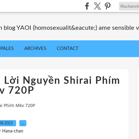
blog YAOI (homosexualit&eacute;) ame sensible veil
IPALES
ARCHIVES
CONTACT
 Lời Nguyền Shirai Phím
v 720P
ai Phím Mkv 720P
08.2021
…
r Hana-chan