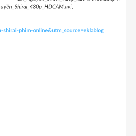
guyền_Shirai_480p_HDCAM.avi
,
n-shirai-phim-online&utm_source=eklablog