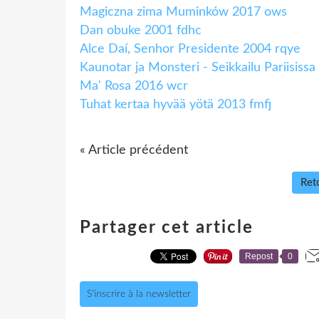
Magiczna zima Muminków 2017 ows
Dan obuke 2001 fdhc
Alce Daí, Senhor Presidente 2004 rqye
Kaunotar ja Monsteri - Seikkailu Pariisiss
Ma' Rosa 2016 wcr
Tuhat kertaa hyvää yötä 2013 fmfj
« Article précédent
Reto
Partager cet article
Repost
0
S'inscrire à la newsletter