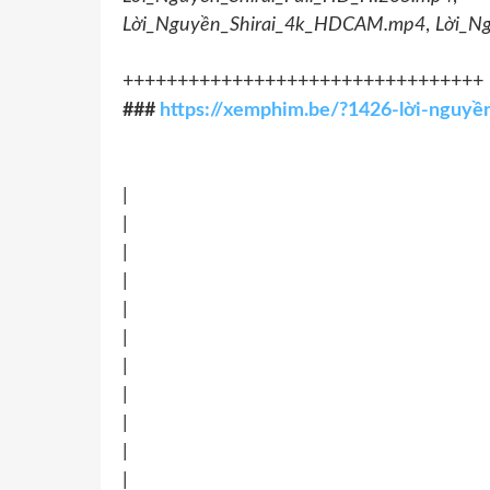
Lời_Nguyền_Shirai_4k_HDCAM.mp4
,
Lời_N
+++++++++++++++++++++++++++++++++
###
https://xemphim.be/?1426-lời-nguyề
|
|
|
|
|
|
|
|
|
|
|